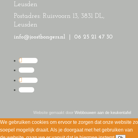
Leusden
Postadres: Ruisvoorn 13, 3831 DL,
Leusden
info@joostbongers.nl
| 06 25 21 47 30
Volgen
Volgen
Volgen
Volgen
Website gemaakt door
Webbouwen aan de keukentafel
We gebruiken cookies om ervoor te zorgen dat onze website zo
soepel mogelijk draait. Als je doorgaat met het gebruiken van
de website, gaan we er vanuit dat je hiermee instemt.
Ok